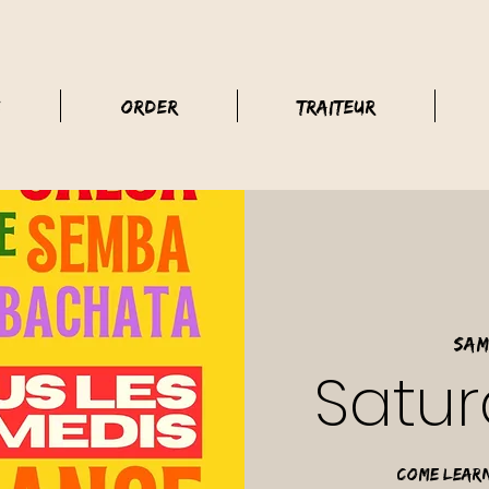
s
Order
Traiteur
sam
Satur
Come learn