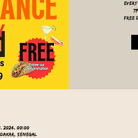
Every
7
free d
v. 2026, 00:00
 Dakar, Sénégal