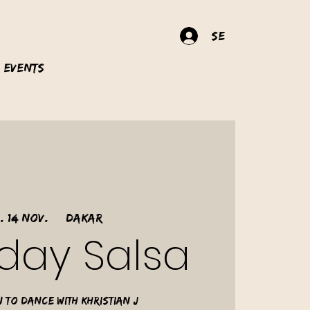
Se connecter
Events
. 14 nov.
  |  
Dakar
day Salsa
 to dance with Khristian J