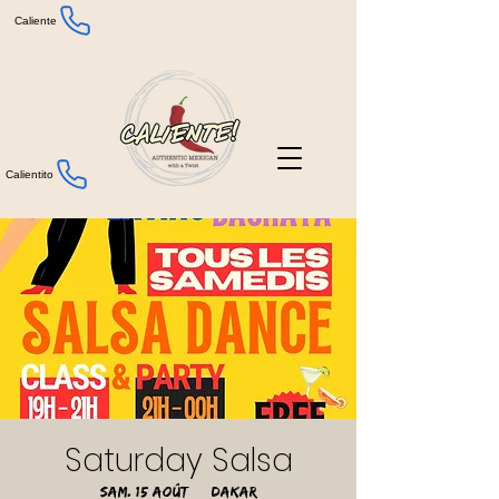
Caliente
Calientito
Saturday Salsa
sam. 15 août
  |  
Dakar